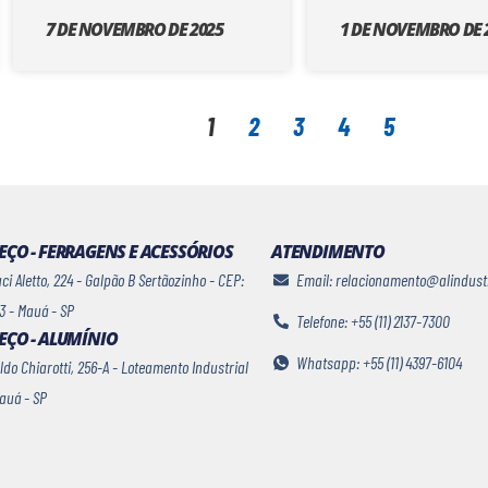
7 DE NOVEMBRO DE 2025
1 DE NOVEMBRO DE 
1
2
3
4
5
ÇO - FERRAGENS E ACESSÓRIOS
ATENDIMENTO
i Aletto, 224 - Galpão B Sertãozinho - CEP:
Email: relacionamento@alindust
3 - Mauá - SP
Telefone: +55 (11) 2137-7300
EÇO - ALUMÍNIO
Whatsapp: +55 (11) 4397-6104
ldo Chiarotti, 256-A - Loteamento Industrial
Mauá - SP