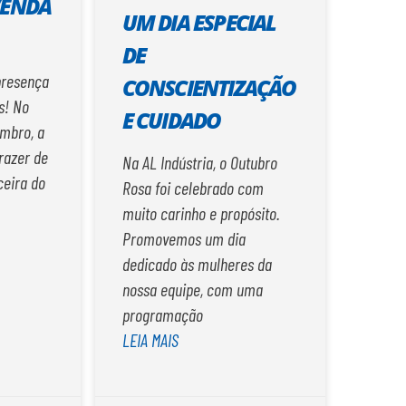
VENDA
UM DIA ESPECIAL
DE
presença
CONSCIENTIZAÇÃO
s! No
E CUIDADO
embro, a
prazer de
Na AL Indústria, o Outubro
ceira do
Rosa foi celebrado com
muito carinho e propósito.
Promovemos um dia
dedicado às mulheres da
nossa equipe, com uma
programação
LEIA MAIS