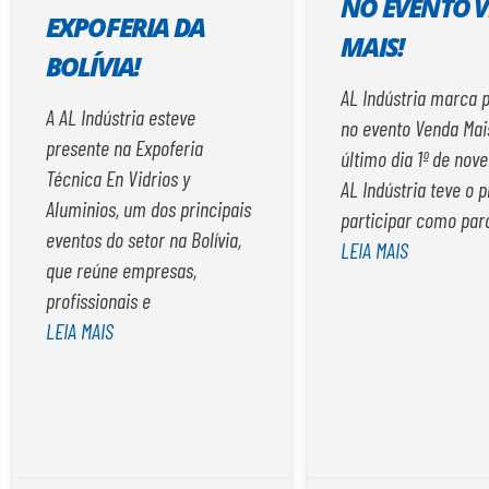
NO EVENTO 
EXPOFERIA DA
MAIS!
BOLÍVIA!
AL Indústria marca 
A AL Indústria esteve
no evento Venda Mai
presente na Expoferia
último dia 1º de nov
Técnica En Vidrios y
AL Indústria teve o 
Aluminios, um dos principais
participar como par
eventos do setor na Bolívia,
LEIA MAIS
que reúne empresas,
profissionais e
LEIA MAIS