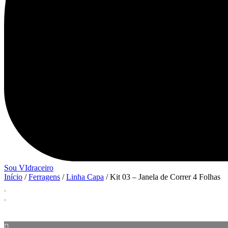
Sou VIdraceiro
Início
/
Ferragens
/
Linha Capa
/ Kit 03 – Janela de Correr 4 Folhas