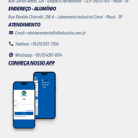
Rua Juraci Aletto, 224 - Galpão B Sertãozinho - CEP: 09370-813 - Mauá - SP
ENDEREÇO - ALUMÍNIO
Rua Rinaldo Chiarotti, 256-A - Loteamento Industrial Coral - Mauá - SP
ATENDIMENTO
Email: relacionamento@alindustria.com.br
Telefone: +55 (11) 2137-7300
Whatsapp: +55 (11) 4397-6104
CONHEÇA NOSSO APP