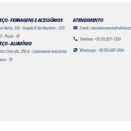
ÇO - FERRAGENS E ACESSÓRIOS
ATENDIMENTO
i Aletto, 224 - Galpão B Sertãozinho - CEP:
Email: relacionamento@alindust
3 - Mauá - SP
Telefone: +55 (11) 2137-7300
EÇO - ALUMÍNIO
Whatsapp: +55 (11) 4397-6104
ldo Chiarotti, 256-A - Loteamento Industrial
Mauá - SP