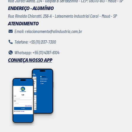
Rua Juraci Aletto, 224 - Galpão B Sertãozinho - CEP: 09370-813 - Mauá - SP
ENDEREÇO - ALUMÍNIO
Rua Rinaldo Chiarotti, 256-A - Loteamento Industrial Coral - Mauá - SP
ATENDIMENTO
Email: relacionamento@alindustria.com.br
Telefone: +55 (11) 2137-7300
Whatsapp: +55 (11) 4397-6104
CONHEÇA NOSSO APP