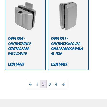
CAPA 1524 –
CAPA 1531 –
CONTRATRINCO
CONTRAFECHADURA
CENTRAL PARA
COM APARADOR PARA
BASCULANTE
AL 1520
LEIA MAIS
LEIA MAIS
←
1
2
3
4
→